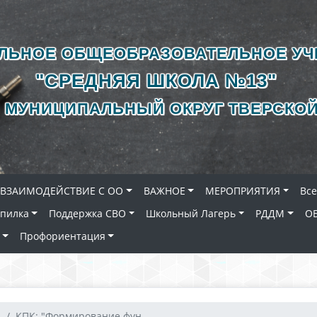
ЛЬНОЕ ОБЩЕОБРАЗОВАТЕЛЬНОЕ У
"СРЕДНЯЯ ШКОЛА №13"
 МУНИЦИПАЛЬНЫЙ ОКРУГ ТВЕРСКОЙ
ВЗАИМОДЕЙСТВИЕ С ОО
ВАЖНОЕ
МЕРОПРИЯТИЯ
Вс
опилка
Поддержка СВО
Школьный Лагерь
РДДМ
О
Профориентация
.
КПК: "Формирование фун...