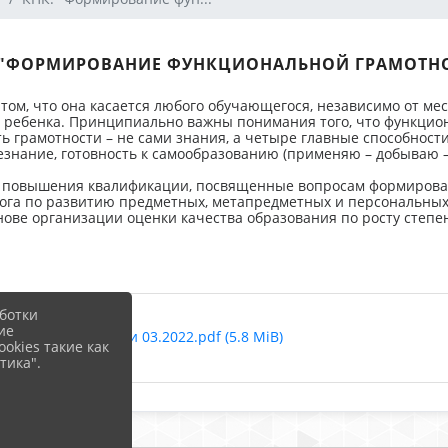
 "ФОРМИРОВАНИЕ ФУНКЦИОНАЛЬНОЙ ГРАМОТН
том, что она касается любого обучающегося, независимо от ме
я ребенка. Принципиально важны понимания того, что функцио
ь грамотности – не сами знания, а четыре главные способнос
езнание, готовность к самообразованию (применяю – добываю –
 повышения квалификации, посвященные вопросам формирован
га по развитию предметных, метапредметных и персональных 
снове организации оценки качества образования по росту степ
ботки
ие
ной грамотности 03.2022.pdf (5.8 MiB)
okies такие как
тика".