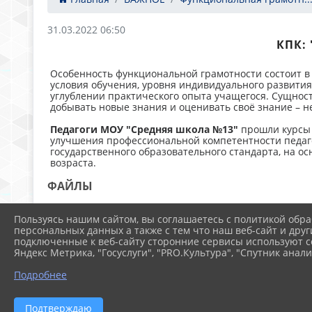
31.03.2022 06:50
КПК:
Особенность функциональной грамотности состоит в 
условия обучения, уровня индивидуального развити
углублении практического опыта учащегося. Сущност
добывать новые знания и оценивать своё знание – н
Педагоги МОУ "Средняя школа №13"
прошли курсы
улучшения профессиональной компетентности педаго
государственного образовательного стандарта, на о
возраста.
ФАЙЛЫ
Пользуясь нашим сайтом, вы соглашаетесь с политикой обра
персональных данных а также с тем что наш веб-сайт и друг
Симонова. КПК Формирование функциональ
подключенные к веб-сайту сторонние сервисы используют co
Яндекс Метрика, "Госуслуги", "PRO.Культура", "Спутник анали
Подробнее
Подтверждаю