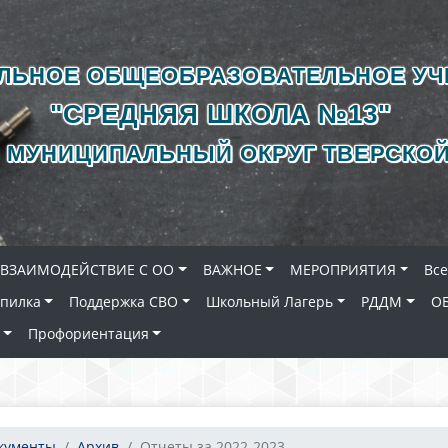
ЛЬНОЕ ОБЩЕОБРАЗОВАТЕЛЬНОЕ У
"СРЕДНЯЯ ШКОЛА №13"
 МУНИЦИПАЛЬНЫЙ ОКРУГ ТВЕРСКОЙ
ВЗАИМОДЕЙСТВИЕ С ОО
ВАЖНОЕ
МЕРОПРИЯТИЯ
Вс
опилка
Поддержка СВО
Школьный Лагерь
РДДМ
О
Профориентация
окументы
Архив
Отчеты за 2022-2023