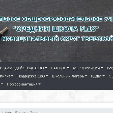
ЛЬНОЕ ОБЩЕОБРАЗОВАТЕЛЬНОЕ У
"СРЕДНЯЯ ШКОЛА №13"
 МУНИЦИПАЛЬНЫЙ ОКРУГ ТВЕРСКОЙ
ВЗАИМОДЕЙСТВИЕ С ОО
ВАЖНОЕ
МЕРОПРИЯТИЯ
Вс
опилка
Поддержка СВО
Школьный Лагерь
РДДМ
О
Профориентация
Форт Боярд. г.Тверь