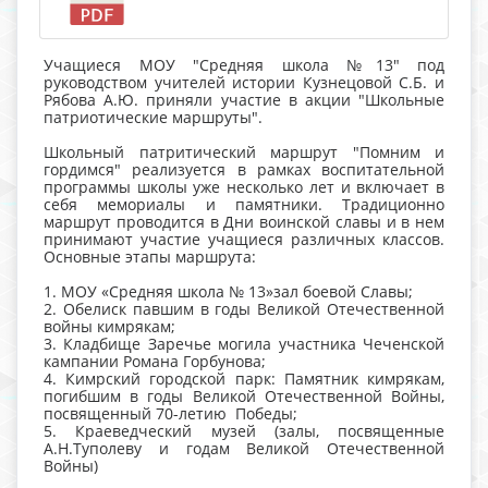
Учащиеся МОУ "Средняя школа №13" под
руководством учителей истории Кузнецовой С.Б. и
Рябова А.Ю. приняли участие в акции "Школьные
патриотические маршруты".
Школьный патритический маршрут "Помним и
гордимся" реализуется в рамках воспитательной
программы школы уже несколько лет и включает в
себя мемориалы и памятники. Традиционно
маршрут проводится в Дни воинской славы и в нем
принимают участие учащиеся различных классов.
Основные этапы маршрута:
1. МО
У «Средняя школа № 13»зал боевой Славы;
2. Обелиск павшим в годы Великой Отечественной
войны кимрякам;
3. Кладбище Заречье могила участника Чеченской
кампании Романа Горбунова;
4. Кимрский городской парк: Памятник кимрякам,
погибшим в годы Великой Отечественной Войны,
посвященный 70-летию Победы;
5. Краеведческий музей (залы, посвященные
А.Н.Туполеву и годам Великой Отеч
ественной
Войны)