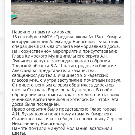
Навечно в памяти кимряков.
13 сентября в МОУ «Средняя школа № 13» г. Кимры,
которую окончил Александр Новосёлов – участник
операции СВО была открыта Мемориальная доска.
На Торжественном мероприятии присутствовали:
Глава Кимрского Муниципального округа А.Н.
Лукьянов, депутат законодательного собрания
Тверской области В.А. Шпагин, родные и близкие
Александра, представители казачества,
священнослужители. Учащиеся 9-х кадетских
классов МЧС с 9 утра заступили в почетный караул.
С приветственным словом обратилась директор
школы Светлана Борисовна Кузнецова. В своём
обращении она отметила, как тяжело терять своих
учеников-воспитанников и хотелось бы, чтобы эта
доска была последней.
Право открытия было представлено Главе города
А.Н. Лукьянову и почетному атаману Кимрского
Станичного казачьего общества полковнику Сергею
Николаевичу Новосёлову.
Память почтили минутой молчания, возложили
цветы.