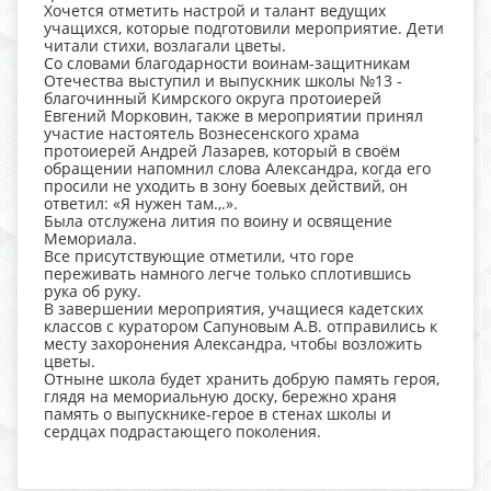
Хочется отметить настрой и талант ведущих
учащихся, которые подготовили мероприятие. Дети
читали стихи, возлагали цветы.
Со словами благодарности воинам-защитникам
Отечества выступил и выпускник школы №13 -
благочинный Кимрского округа протоиерей
Евгений Морковин, также в мероприятии принял
участие настоятель Вознесенского храма
протоиерей Андрей Лазарев, который в своём
обращении напомнил слова Александра, когда его
просили не уходить в зону боевых действий, он
ответил: «Я нужен там.,.».
Была отслужена лития по воину и освящение
Мемориала.
Все присутствующие отметили, что горе
переживать намного легче только сплотившись
рука об руку.
В завершении мероприятия, учащиеся кадетских
классов с куратором Сапуновым А.В. отправились к
месту захоронения Александра, чтобы возложить
цветы.
Отныне школа будет хранить добрую память героя,
глядя на мемориальную доску, бережно храня
память о выпускнике-герое в стенах школы и
сердцах подрастающего поколения.