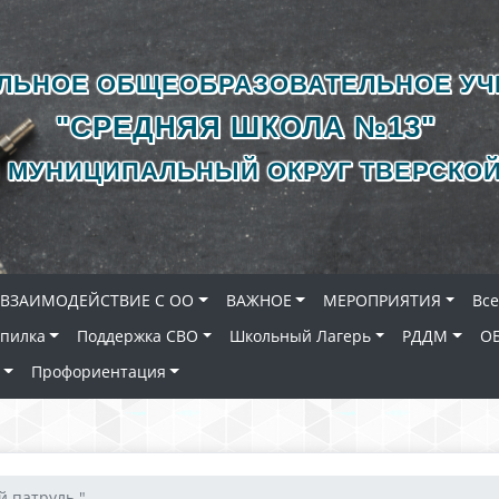
ЛЬНОЕ ОБЩЕОБРАЗОВАТЕЛЬНОЕ У
"СРЕДНЯЯ ШКОЛА №13"
 МУНИЦИПАЛЬНЫЙ ОКРУГ ТВЕРСКОЙ
ВЗАИМОДЕЙСТВИЕ С ОО
ВАЖНОЕ
МЕРОПРИЯТИЯ
Вс
опилка
Поддержка СВО
Школьный Лагерь
РДДМ
О
Профориентация
 патруль "...