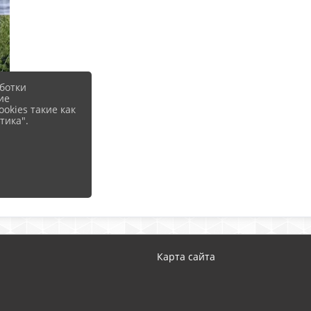
ботки
ие
okies такие как
тика".
Карта сайта