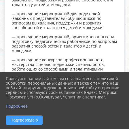
талантов у детей и молодежи;
— проведение мероприятий для родителей
(законных представителей) обучающихся по
вопросам выявления, поддержки и развития
способностей и талантов у детей и молодежи;
— проведение мероприятий, ориентированных на
подготовку педагогических работников по вопросам
развития способностей и талантов у детей и
молодежи;
— проведение конкурсов профессионального
мастерства с целью поддержки специалистов,
работающих со способными и талантливыми
детьми и молодежью;
Пользуясь нашим сайтом, вы соглашаетесь с политикой
— проведение мероприятий, направленных на
обработки персональных данных а также с тем что наш
повышение доли участников школьного этапа
веб-сайт и другие подключенные к веб-сайту сторонние
ВсОШ;
сервисы используют cookies такие как Яндекс Метрика,
"Госуслуги", "PRO.Культура", "Спутник аналитика".
— реализация совместных проектов/планов/
программ с учреждениями профессионального
Подробнее
образования (ПОО, ВО);
— реализация мероприятий, направленных на
Подтверждаю
поддержку участия обучающихся в региональных и
федеральных конкурсах, соревнованиях и т.п.