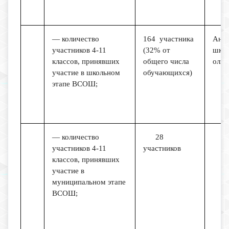
— количество
164 участника
Анал
участников 4-11
(32% от
школ
классов, принявших
общего числа
олим
участие в школьном
обучающихся)
этапе ВСОШ;
— количество
28
участников 4-11
участников
классов, принявших
участие в
муниципальном этапе
ВСОШ;