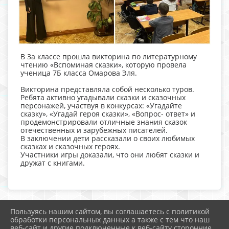
В 3а классе прошла викторина по литературному
чтению «Вспоминая сказки», которую провела
ученица 7Б класса Омарова Эля.
Викторина представляла собой несколько туров.
Ребята активно угадывали сказки и сказочных
персонажей, участвуя в конкурсах: «Угадайте
сказку», «Угадай героя сказки», «Вопрос- ответ» и
продемонстрировали отличные знания сказок
отечественных и зарубежных писателей.
В заключении дети рассказали о своих любимых
сказках и сказочных героях.
Участники игры доказали, что они любят сказки и
дружат с книгами.
Пользуясь нашим сайтом, вы соглашаетесь с политикой
2026 г. kimry13.ru
обработки персональных данных а также с тем что наш
Вход
веб-сайт и другие подключенные к веб-сайту сторонние