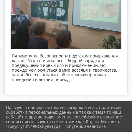
Пятиминутка безопасности в детском пришкольном
лагере. Утро начиналось с бодрой зарядки и
предвкушения новых игр и приключений. Но
прежде чем окунуться в мир веселья и творчества,
важно было вспомнить об основных правилах
поведения в летний период.
Пользуясь нашим сайтом, вы соглашаетесь с политикой
2026 г. kimry13.ru
обработки персональных данных а также с тем что наш
Вход
веб-сайт и другие подключенные к веб-сайту сторонние
Карта сайта
сервисы используют cookies такие как Яндекс Метрика,
Политика обработки персональных данных
"Госуслуги", "PRO.Культура", "Спутник аналитика".