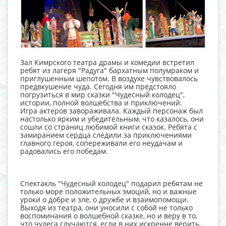
Зал Кимрского театра драмы и комедии встретил
ребят из лагеря "Радуга" бархатным полумраком и
приглушенным шепотом. В воздухе чувствовалось
предвкушение чуда. Сегодня им предстояло
погрузиться в мир сказки "Чудесный колодец",
истории, полной волшебства и приключений.
Игра актеров завораживала. Каждый персонаж был
настолько ярким и убедительным, что казалось, они
сошли со страниц любимой книги сказок. Ребята с
замиранием сердца следили за приключениями
главного героя, сопереживали его неудачам и
радовались его победам.
Спектакль "Чудесный колодец" подарил ребятам не
только море положительных эмоций, но и важные
уроки о добре и зле, о дружбе и взаимопомощи.
Выходя из театра, они уносили с собой не только
воспоминания о волшебной сказке, но и веру в то,
что чудеса случаются, если в них искренне верить.