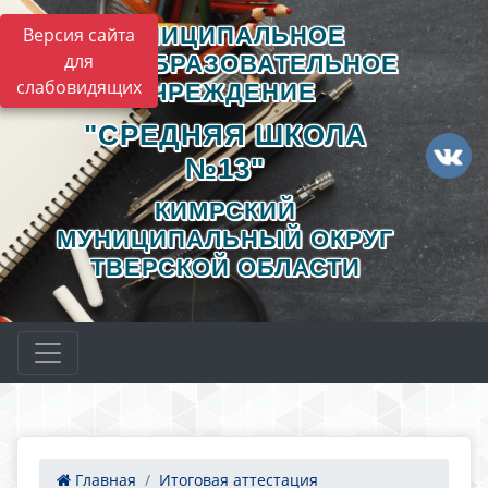
МУНИЦИПАЛЬНОЕ
Версия сайта
для
ОБЩЕОБРАЗОВАТЕЛЬНОЕ
слабовидящих
УЧРЕЖДЕНИЕ
"СРЕДНЯЯ ШКОЛА
№13"
КИМРСКИЙ
МУНИЦИПАЛЬНЫЙ ОКРУГ
ТВЕРСКОЙ ОБЛАСТИ
Главная
Итоговая аттестация