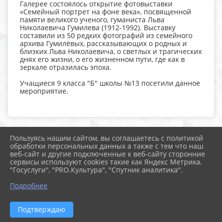
Галерее состоялось открытие фотовыставки
«Семейный портрет на фоне века», посвященной
памяти великого ученого, гуманиста Льва
Николаевича Гумилева (1912-1992). Выставку
составили из 50 редких фотографий из семейного
архива Гумилёвых, рассказывающих о родных и
близких Льва Николаевича, о светлых и трагических
днях его жизни, о его жизненном пути, где как в
зеркале отразилась эпоха.
Учащиеся 9 класса "Б" школы №13 посетили данное
мероприятие.
Пользуясь нашим сайтом, вы соглашаетесь с политикой
2026 г. kimry13.ru
обработки персональных данных а также с тем что наш
Вход
веб-сайт и другие подключенные к веб-сайту сторонние
Карта сайта
сервисы используют cookies такие как Яндекс Метрика,
Политика обработки персональных данных
"Госуслуги", "PRO.Культура", "Спутник аналитика".
Подробнее
Сделано на KubCMS
Разработка и поддержка
Подтверждаю