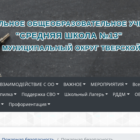
ЛЬНОЕ ОБЩЕОБРАЗОВАТЕЛЬНОЕ У
"СРЕДНЯЯ ШКОЛА №13"
 МУНИЦИПАЛЬНЫЙ ОКРУГ ТВЕРСКОЙ
ВЗАИМОДЕЙСТВИЕ С ОО
ВАЖНОЕ
МЕРОПРИЯТИЯ
Вс
опилка
Поддержка СВО
Школьный Лагерь
РДДМ
О
Профориентация
Пожарная безопасность
Пожарная безопасность