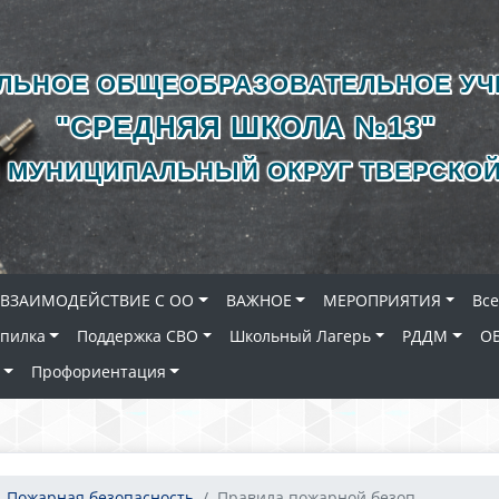
ЛЬНОЕ ОБЩЕОБРАЗОВАТЕЛЬНОЕ У
"СРЕДНЯЯ ШКОЛА №13"
 МУНИЦИПАЛЬНЫЙ ОКРУГ ТВЕРСКОЙ
ВЗАИМОДЕЙСТВИЕ С ОО
ВАЖНОЕ
МЕРОПРИЯТИЯ
Вс
опилка
Поддержка СВО
Школьный Лагерь
РДДМ
О
Профориентация
Пожарная безопасность
Правила пожарной безоп...